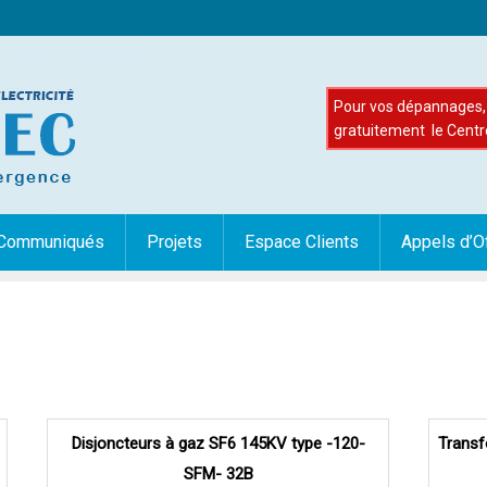
Pour vos dépannages, 
gratuitement le Centr
Communiqués
Projets
Espace Clients
Appels d’O
Disjoncteurs à gaz SF6 145KV type -120-
Transf
SFM- 32B