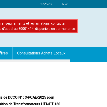
FRANÇAIS
العربية
renseignements et réclamations, contacter
e d'appel au 80001414, disponible en permanence.
ffres
Consultations Achats Locaux
is de DCCO N° : 34/CAE/2025 pour
isition de Transformateurs HTA/BT 160