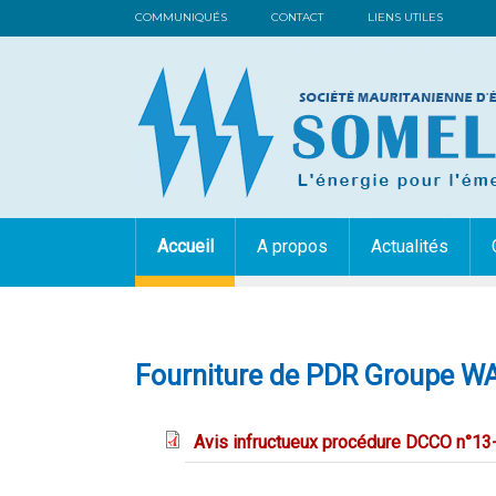
COMMUNIQUÉS
CONTACT
LIENS UTILES
Accueil
A propos
Actualités
Fourniture de PDR Groupe W
Avis infructueux procédure DCCO n°1