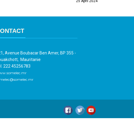
25 April 2024
ONTACT
1, Avenue Boubacar Ben Amer, BP 355 -
uakchott, Mauritanie
l. 222 45256783
ww.somelec.mr
melec@somelec.mr