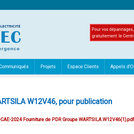
Pour vos dépannages, 
gratuitement le Centr
Communiqués
Projets
Espace Clients
Appels d’O
ARTSILA W12V46, pour publication
3-CAE-2024 Fourniture de PDR Groupe WARTSILA W12V46(1).pd