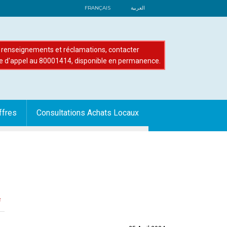
FRANÇAIS
العربية
renseignements et réclamations, contacter
e d'appel au 80001414, disponible en permanence.
ffres
Consultations Achats Locaux
f