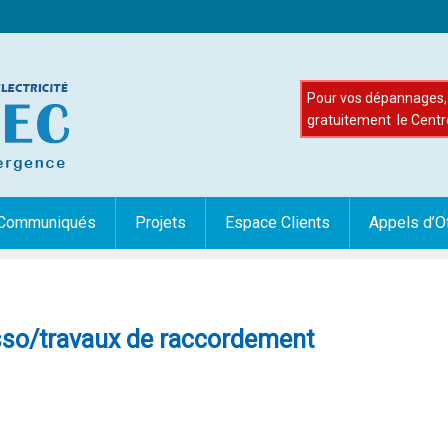
Pour vos dépannages, 
gratuitement le Centr
Communiqués
Projets
Espace Clients
Appels d’O
osso/travaux de raccordement