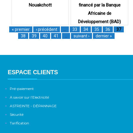
Nouakchott
financé par la Banque
Africaine de
Développement (BAD)
« premier
‹ précédent
…
33
34
35
36
37
38
39
40
41
…
suivant ›
dernier »
ESPACE CLIENTS
Pré-paiement
A savoir sur l’Electricité
ASTREINTE - DÉPANNAGE
Sécurité
Tarification