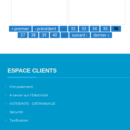
« premier
‹ précédent
…
32
33
34
35
36
37
38
39
40
…
suivant ›
dernier »
ESPACE CLIENTS
Pré-paiement
A savoir sur l’Electricité
ASTREINTE - DÉPANNAGE
Sécurité
Tarification