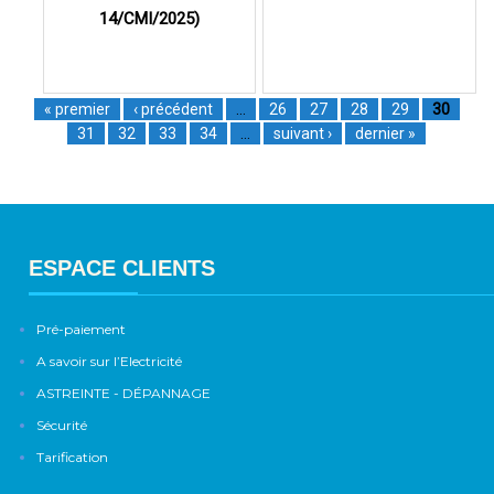
14/CMI/2025)
« premier
‹ précédent
…
26
27
28
29
30
31
32
33
34
…
suivant ›
dernier »
ESPACE CLIENTS
Pré-paiement
A savoir sur l’Electricité
ASTREINTE - DÉPANNAGE
Sécurité
Tarification