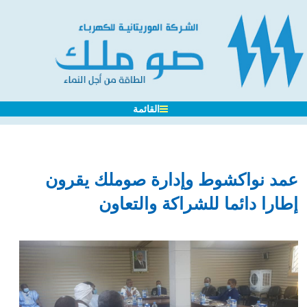
القائمة
د نواكشوط وإدارة صوملك يقرون
ارا دائما للشراكة والتعاون