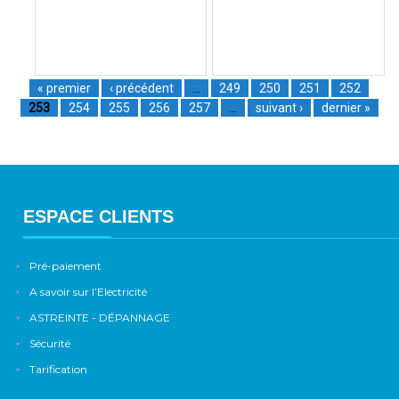
« premier
‹ précédent
…
249
250
251
252
253
254
255
256
257
…
suivant ›
dernier »
ESPACE CLIENTS
Pré-paiement
A savoir sur l’Electricité
ASTREINTE - DÉPANNAGE
Sécurité
Tarification