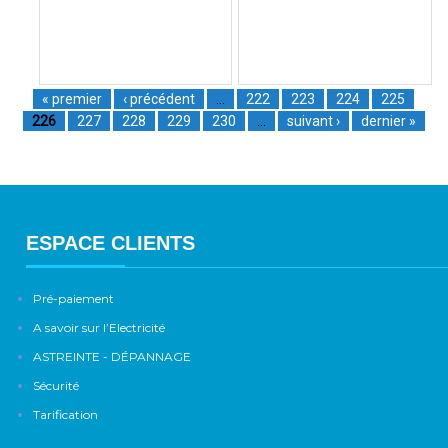
« premier
‹ précédent
…
222
223
224
225
226
227
228
229
230
…
suivant ›
dernier »
ESPACE CLIENTS
Pré-paiement
A savoir sur l’Electricité
ASTREINTE - DÉPANNAGE
Sécurité
Tarification