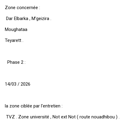
Zone concernée :
Dar Elbarka , M'geizira .
Moughataa
Teyarett .
Phase 2 :
14/03 / 2026
la zone ciblée par l'entretien :
TVZ . Zone université , Not ext Not ( route nouadhibou ) .