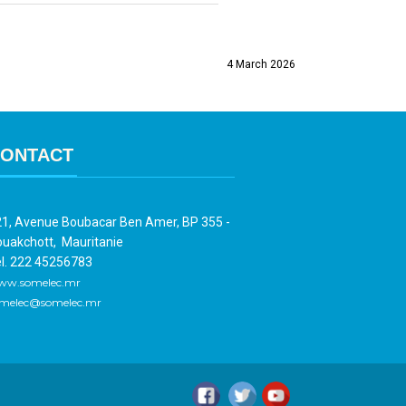
4 March 2026
ONTACT
1, Avenue Boubacar Ben Amer, BP 355 -
uakchott, Mauritanie
l. 222 45256783
ww.somelec.mr
melec@somelec.mr