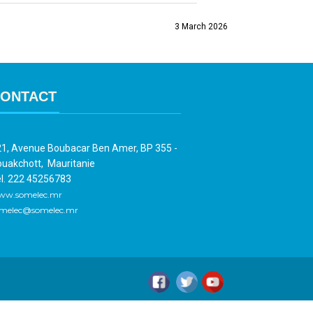
3 March 2026
ONTACT
1, Avenue Boubacar Ben Amer, BP 355 -
uakchott, Mauritanie
l. 222 45256783
ww.somelec.mr
melec@somelec.mr