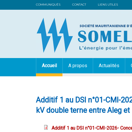
COMMUNIQUÉS
CONTACT
LIENS UTILES
Accueil
A propos
Actualités
Additif 1 au DSI n°01-CMI-202
kV double terne entre Aleg et 
Additif 1 au DSI n°01-CMI-2026- Concep