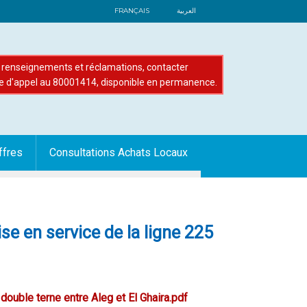
FRANÇAIS
العربية
renseignements et réclamations, contacter
e d'appel au 80001414, disponible en permanence.
ffres
Consultations Achats Locaux
se en service de la ligne 225
double terne entre Aleg et El Ghaira.pdf