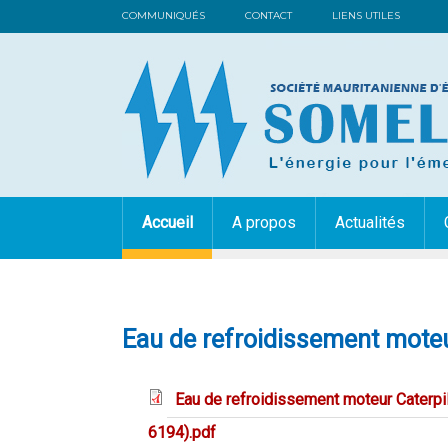
COMMUNIQUÉS
CONTACT
LIENS UTILES
Accueil
A propos
Actualités
Eau de refroidissement moteur
Eau de refroidissement moteur Caterpill
6194).pdf