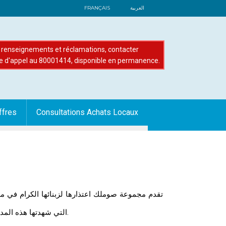
FRANÇAIS
العربية
renseignements et réclamations, contacter
e d'appel au 80001414, disponible en permanence.
ffres
Consultations Achats Locaux
تقدم مجموعة صوملك اعتذارها لزبنائها الكرام في مد
التي شهدتها هذه المدن يوم الاثنين 21 ابريل 2025 ابتداء من الساعة 03:40 مساءً إثر اعطاب طارئة تعرضت لها المحطات الكهرومائية التابعة للمنظمة.