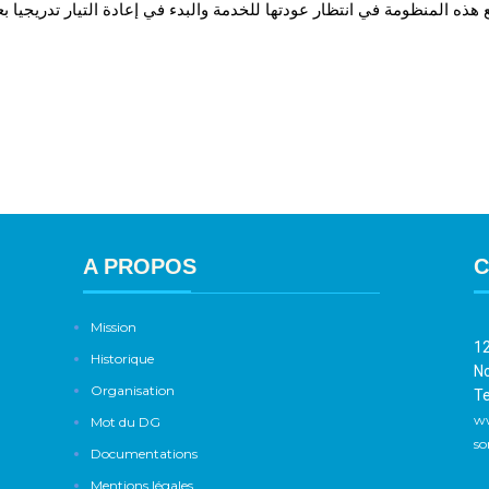
A PROPOS
C
Mission
12
Historique
No
Organisation
Te
w
Mot du DG
so
Documentations
Mentions légales