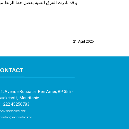
و قد بادرت الفرق الفنية بفصل خط الربط مع هذه المنظومة في انتظار عودتها للخدمة والبدء في إعادة التيار تدريجيا بعد 40 دقيقة اعتمادا على المحطات الكهربائية المحلية.
21 April 2025
ONTACT
1, Avenue Boubacar Ben Amer, BP 355 -
uakchott, Mauritanie
l. 222 45256783
ww.somelec.mr
melec@somelec.mr