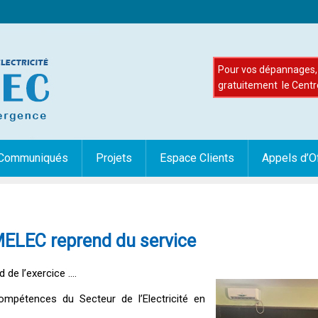
Pour vos dépannages, 
gratuitement le Centr
Communiqués
Projets
Espace Clients
Appels d’O
MELEC reprend du service
 de l’exercice ….
ompétences du Secteur de l’Electricité en