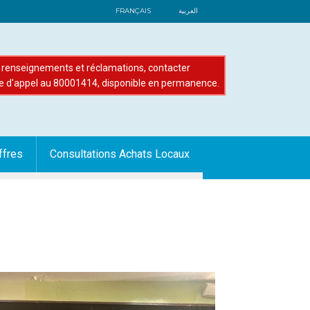
FRANÇAIS
العربية
renseignements et réclamations, contacter
e d'appel au 80001414, disponible en permanence.
ffres
Consultations Achats Locaux