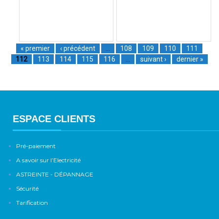
« premier
‹ précédent
…
108
109
110
111
112
113
114
115
116
…
suivant ›
dernier »
ESPACE CLIENTS
Pré-paiement
A savoir sur l’Electricité
ASTREINTE - DÉPANNAGE
Sécurité
Tarification